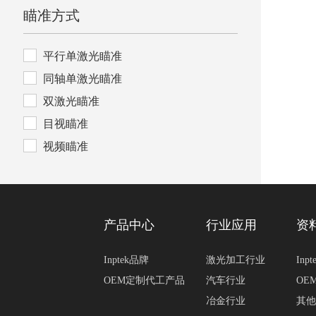
瞄准方式
平行单激光瞄准
同轴单激光瞄准
双激光瞄准
目视瞄准
视频瞄准
产品中心
行业应用
资
Inptek品牌
激光加工行业
Inp
OEM定制代工产品
汽车行业
OE
冶金行业
其他