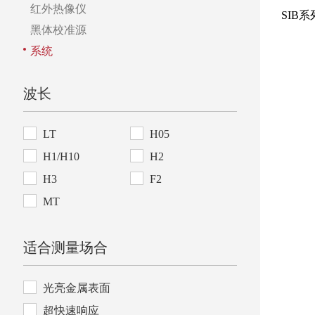
红外热像仪
SIB系
黑体校准源
系统
波长
LT
H05
H1/H10
H2
H3
F2
MT
适合测量场合
光亮金属表面
超快速响应