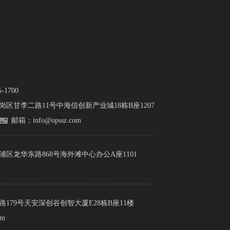
1700
岗区甘李二路11号中海信创新产业城18栋B座1207
邮箱：info@opssz.com
浦区龙华东路868号海外滩中心办公A座1101
179号天安深创谷创智大厦E28栋B座11楼
om