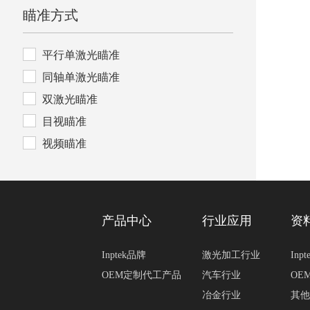
瞄准方式
平行单激光瞄准
同轴单激光瞄准
双激光瞄准
目视瞄准
视频瞄准
产品中心
行业应用
资
Inptek品牌
激光加工行业
Inp
OEM定制代工产品
汽车行业
OE
冶金行业
其他