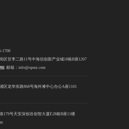
1700
岗区甘李二路11号中海信创新产业城18栋B座1207
邮箱：info@opssz.com
浦区龙华东路868号海外滩中心办公A座1101
179号天安深创谷创智大厦E28栋B座11楼
om