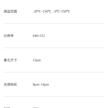
测温范围
-20℃~150℃，0℃~550℃
分辨率
640×512
像元尺寸
12μm
光谱响应
8μm~14μm