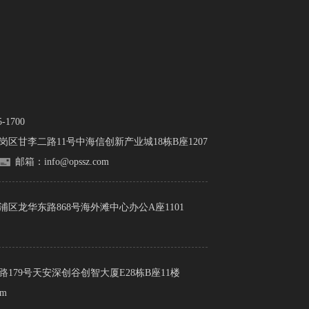
1700
岗区甘李二路11号中海信创新产业城18栋B座1207
邮箱：info@opssz.com
浦区龙华东路868号海外滩中心办公A座1101
179号天安深创谷创智大厦E28栋B座11楼
om