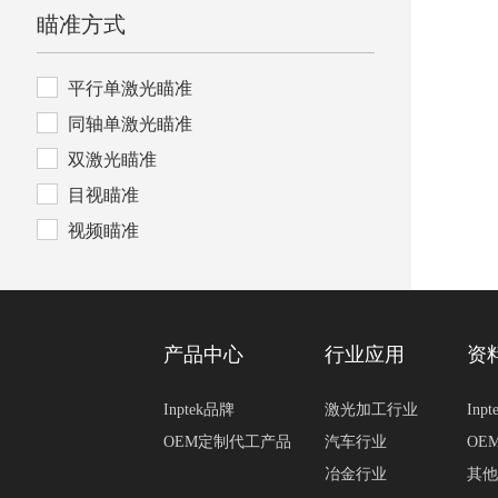
瞄准方式
平行单激光瞄准
同轴单激光瞄准
双激光瞄准
目视瞄准
视频瞄准
产品中心
行业应用
资
Inptek品牌
激光加工行业
Inp
OEM定制代工产品
汽车行业
OE
冶金行业
其他